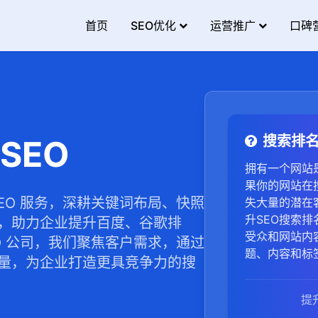
首页
SEO优化
运营推广
口碑
搜索排
SEO
拥有一个网站
果你的网站在
EO 服务，深耕关键词布局、快照
失大量的潜在
升SEO搜索
，助力企业提升百度、谷歌排
受众和网站内
O 公司，我们聚焦客户需求，通过
题、内容和标
量，为企业打造更具竞争力的搜
内容，满足用
跃度。3，网
提
晰、简洁，提