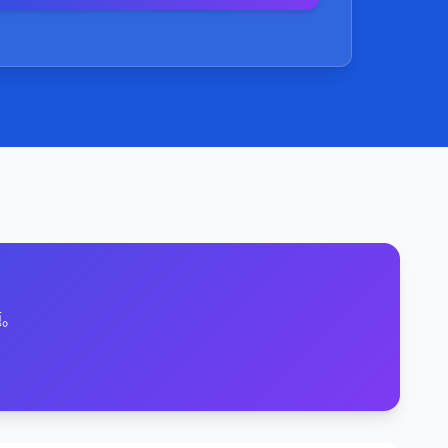
的外部链接，提升网站权威性和可信度。
：确保网站加载速度快、易用性强，提供良
。
题。