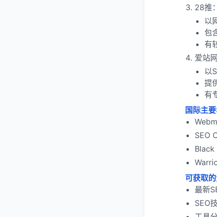
28推
以
包
有
爱站
以
提
有
国际主要
Web
SEO
Blac
War
可获取的
最新S
SEO
工具