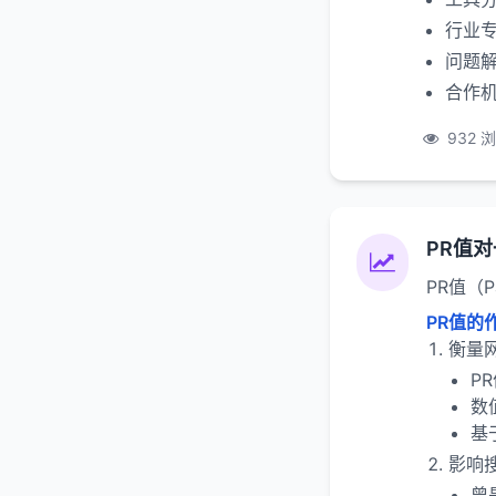
行业
问题
合作
932 
PR值
PR值（
PR值的
衡量
P
数
基
影响
曾