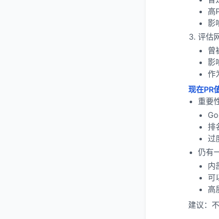
高
影
评估
曾
影
作
现在PR
重要
G
排
过
仍有
内
可
高
建议：不