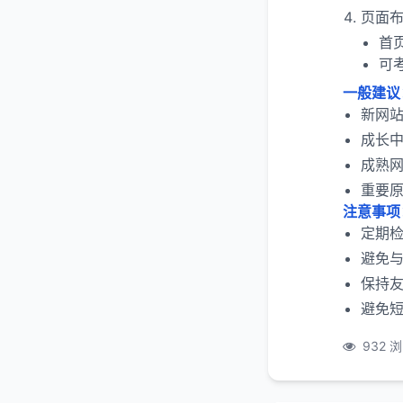
页面
首
可
一般建议
新网站
成长中
成熟网
重要
注意事项
定期
避免
保持
避免
932 