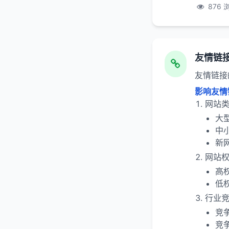
876 
友情链
友情链接
影响友情
网站
大
中
新网
网站
高
低
行业
竞
竞