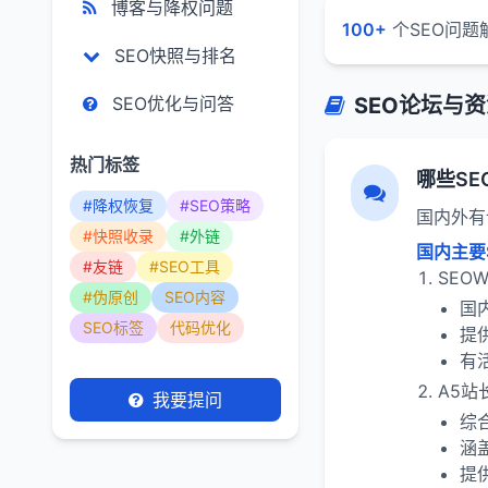
博客与降权问题
100+
个SEO问题
SEO快照与排名
SEO优化与问答
SEO论坛与
热门标签
哪些S
#降权恢复
#SEO策略
国内外有
#快照收录
#外链
国内主要
#友链
#SEO工具
SEO
#伪原创
SEO内容
国
SEO标签
代码优化
提
有
A5站
我要提问
综
涵
提